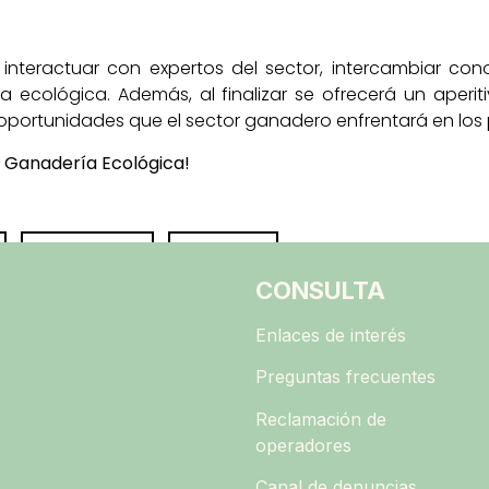
interactuar con expertos del sector, intercambiar co
ecológica. Además, al finalizar se ofrecerá un aperiti
s y oportunidades que el sector ganadero enfrentará en los
la Ganadería Ecológica!
Share
Pin
CONSULTA
Enlaces de interés
Preguntas frecuentes
Reclamación de
operadores
Canal de denuncias