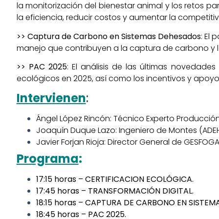
la monitorización del bienestar animal y los retos 
la eficiencia, reducir costos y aumentar la competiti
>> Captura de Carbono en Sistemas Dehesados
: El
manejo que contribuyen a la captura de carbono y la
>> PAC 2025
: El análisis de las últimas novedade
ecológicos en 2025, así como los incentivos y apoy
Intervienen
:
Ángel López Rincón: Técnico Experto Producció
Joaquín Duque Lazo: Ingeniero de Montes (ADE
Javier Forjan Rioja: Director General de GESFOG
Programa
:
17:15 horas
–
CERTIFICACION ECOLÓGICA.
17:45 horas
–
TRANSFORMACIÓN DIGITAL.
18:15 horas
–
CAPTURA DE CARBONO EN SISTEM
18:45 horas
–
PAC 2025.