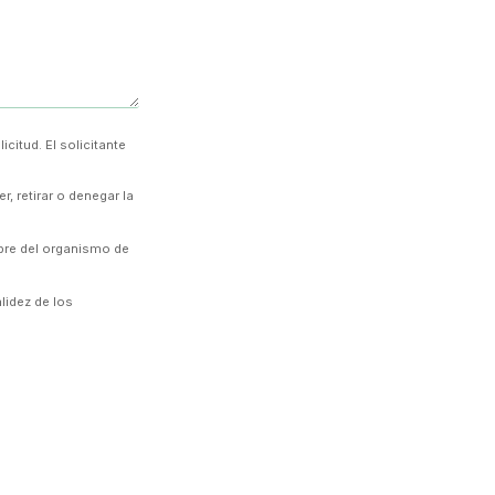
citud. El solicitante
, retirar o denegar la
mbre del organismo de
alidez de los