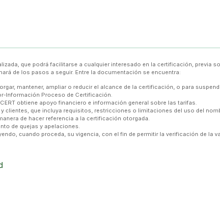
, que podrá facilitarse a cualquier interesado en la certificación, previa soli
rá de los pasos a seguir. Entre la documentación se encuentra:
gar, mantener, ampliar o reducir el alcance de la certificación, o para suspender
gor-Información Proceso de Certificación.
ERT obtiene apoyo financiero e información general sobre las tarifas.
y clientes, que incluya requisitos, restricciones o limitaciones del uso del no
 manera de hacer referencia a la certificación otorgada.
ento de quejas y apelaciones.
yendo, cuando proceda, su vigencia, con el fin de permitir la verificación de la v
d