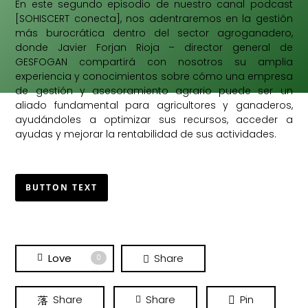
En este segundo episodio de nuestro canal podcast
[SOHISCERT conecta], nos adentraremos en la gestión
más burocrática dentro del sector agroganadero,
donde Javier Forjan Rioja – director general de
GESFOGAN compartirá con nosotros su amplia
experiencia y conocimientos sobre cómo una empresa
de gestión y asesoramiento agrario puede ser un
aliado fundamental para agricultores y ganaderos,
ayudándoles a optimizar sus recursos, acceder a
ayudas y mejorar la rentabilidad de sus actividades.
BUTTON TEXT
Love
Share
0
Share
Share
Pin