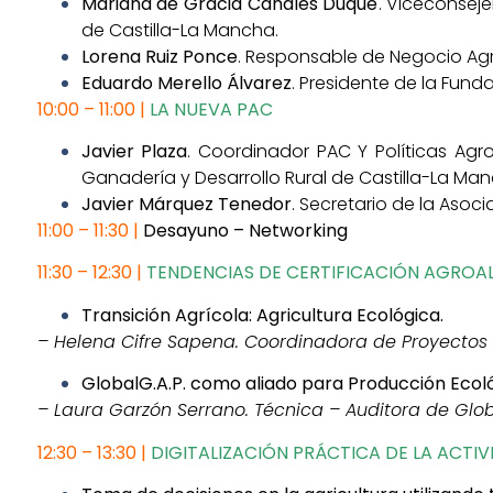
Mariana de Gracia Canales Duque
.
Viceconsejer
de Castilla-La Mancha.
Lorena Ruiz Ponce
. Responsable de Negocio Agr
Eduardo Merello Álvarez
. Presidente de la Fun
10:00 – 11:00 |
LA NUEVA PAC
Javier Plaza
. Coordinador PAC Y Políticas Agro
Ganadería y Desarrollo Rural de Castilla-La Man
Javier Márquez Tenedor
. Secretario de la Asoci
11:00 – 11:30 |
Desayuno – Networking
11:30 – 12:30 |
TENDENCIAS DE CERTIFICACIÓN AGROA
Transición Agrícola: Agricultura Ecológica.
– Helena Cifre Sapena. Coordinadora de Proyectos 
GlobalG.A.P. como aliado para Producción Ecoló
– Laura Garzón Serrano. Técnica – Auditora de Glob
12:30 – 13:30 |
DIGITALIZACIÓN PRÁCTICA DE LA ACTI