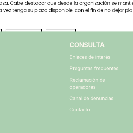
plaza. Cabe destacar que desde la organización se mantien
ez tenga su plaza disponible, con el fin de no dejar plaza
Share
Pin
CONSULTA
Enlaces de interés
Preguntas frecuentes
Reclamación de
operadores
Canal de denuncias
Contacto