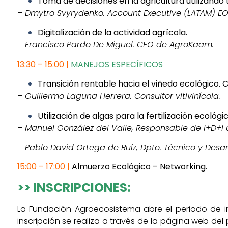
Toma de decisiones en la agricultura utilizando 
– Dmytro Svyrydenko. Account Executive (LATAM) EO
Digitalización de la actividad agrícola.
– Francisco Pardo De Miguel. CEO de AgroKaam.
13:30 – 15:00 |
MANEJOS ESPECÍFICOS
Transición rentable hacia el viñedo ecológico. 
– Guillermo Laguna Herrera. Consultor vitivinícola.
Utilización de algas para la fertilización ecológi
– Manuel González del Valle, Responsable de I+D+I
–
Pablo David Ortega de Ruíz, Dpto. Técnico y Desar
15:00 – 17:00 |
Almuerzo Ecológico – Networking.
>> INSCRIPCIONES:
La Fundación Agroecosistema abre el periodo de i
inscripción se realiza a través de la página web del