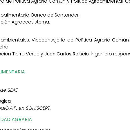
a de Política Agraria Común y Política Agroambiental. Co
oalimentario. Banco de Santander.
dación Agroecosistema.
ambientales. Viceconsejería de Política Agraria Común y
cha.
ación Tierra Verde y
Juan Carlos Relucio
. Ingeniero respon
LIMENTARIA
de SEAE.
gica.
alG.A.P. en SOHISCERT.
VIDAD AGRARIA