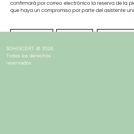
confirmará por correo electrónico la reserva de la 
que haya un compromiso por parte del asistente una v
Love
Share
Share
0
SOHISCERT © 2026.
Todos los derechos
reservados