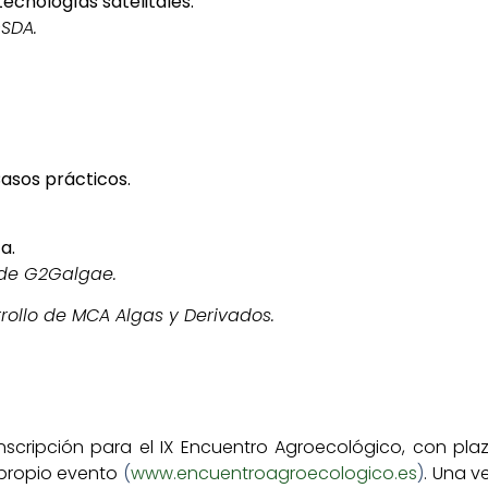
tecnologías satelitales.
SDA.
Casos prácticos.
ca.
 de G2Galgae.
rollo de MCA Algas y Derivados.
nscripción para el
IX Encuentro Agroecológico, con pla
 propio evento
(
www.encuentroagroecologico.es
)
. Una v