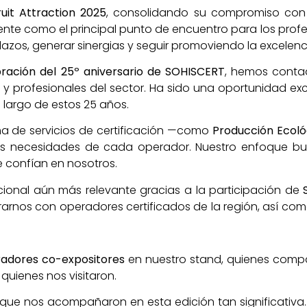
ruit Attraction 2025
, consolidando su compromiso con la
mente como el principal punto de encuentro para los profes
lazos, generar sinergias y seguir promoviendo la excelenci
ración del 25º aniversario de SOHISCERT
, hemos cont
s y profesionales del sector. Ha sido una oportunidad ex
 largo de estos 25 años.
a de servicios de certificación —como
Producción Ecológ
as necesidades de cada operador. Nuestro enfoque busc
e confían en nosotros.
ional aún más relevante gracias a la participación de
rarnos con operadores certificados de la región, así co
radores co-expositores
en nuestro stand, quienes compar
quienes nos visitaron.
que nos acompañaron en esta edición tan significativa