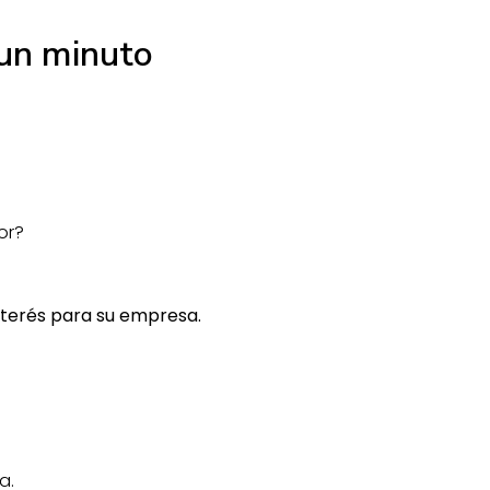
 un minuto
or?
nterés para su empresa.
a.